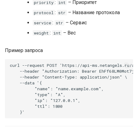
:
– Приоритет
priority
int
:
– Название протокола
protocol
str
:
– Сервис
service
str
:
– Вес
weight
int
Пример запроса
curl
--request
POST
'https://api-ms.netangels.ru/ap
--header
"Authorization: Bearer EhFf68LM0Mot7jm
--header
"Content-Type: application/json"
\
--data
'{
          "name": "name.example.com", 
          "type": "A", 
          "ip": "127.0.0.1", 
          "ttl": 1800 
    }'