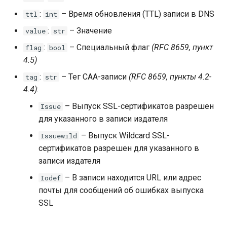
:
– Время обновления (TTL) записи в DNS
ttl
int
:
– Значение
value
str
:
– Специальный флаг
(RFC 8659, пункт
flag
bool
4.5)
:
– Тег CAA-записи
(RFC 8659, пункты 4.2-
tag
str
4.4)
:
– Выпуск SSL-сертификатов разрешен
Issue
для указанного в записи издателя
– Выпуск Wildcard SSL-
Issuewild
сертификатов разрешен для указанного в
записи издателя
– В записи находится URL или адрес
Iodef
почты для сообщений об ошибках выпуска
SSL