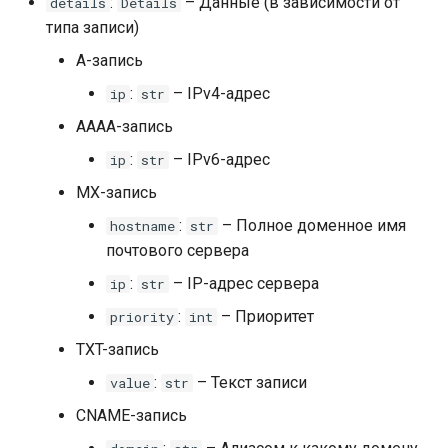
:
– Данные (в зависимости от
details
Details
типа записи)
A-запись
:
– IPv4-адрес
ip
str
AAAA-запись
:
– IPv6-адрес
ip
str
MX-запись
:
– Полное доменное имя
hostname
str
почтового сервера
:
– IP-адрес сервера
ip
str
:
– Приоритет
priority
int
TXT-запись
:
– Текст записи
value
str
CNAME-запись