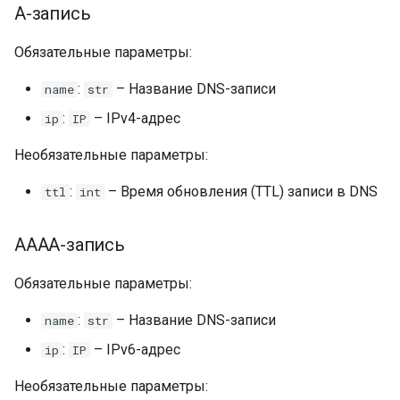
A-запись
Параметры запроса
Обязательные параметры:
A-запись
:
– Название DNS-записи
name
str
:
– IPv4-адрес
ip
IP
AAAA-запись
Необязательные параметры:
MX-запись
:
– Время обновления (TTL) записи в DNS
ttl
int
TXT-запись
AAAA-запись
CNAME-запись
Обязательные параметры:
NS-запись
:
– Название DNS-записи
name
str
CAA-запись
:
– IPv6-адрес
ip
IP
Необязательные параметры:
SRV-запись