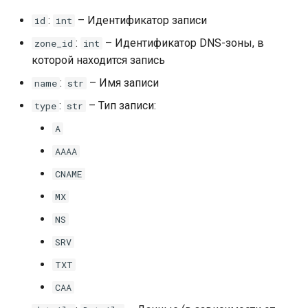
:
– Идентификатор записи
id
int
:
– Идентификатор DNS-зоны, в
zone_id
int
которой находится запись
:
– Имя записи
name
str
:
– Тип записи:
type
str
A
AAAA
CNAME
MX
NS
SRV
TXT
CAA