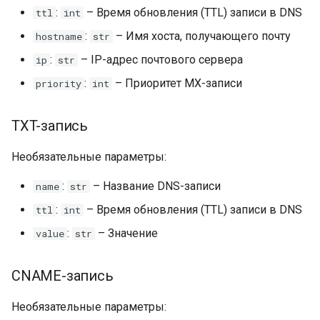
:
– Время обновления (TTL) записи в DNS
ttl
int
:
– Имя хоста, получающего почту
hostname
str
:
– IP-адрес почтового сервера
ip
str
:
– Приоритет MX-записи
priority
int
TXT-запись
Необязательные параметры:
:
– Название DNS-записи
name
str
:
– Время обновления (TTL) записи в DNS
ttl
int
:
– Значение
value
str
CNAME-запись
Необязательные параметры: