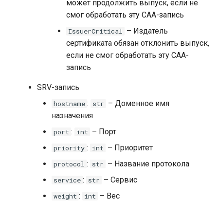
может продолжить выпуск, если не
смог обработать эту CAA-запись
– Издатель
IssuerCritical
сертификата обязан отклонить выпуск,
если не смог обработать эту CAA-
запись
SRV-запись
:
– Доменное имя
hostname
str
назначения
:
– Порт
port
int
:
– Приоритет
priority
int
:
– Название протокола
protocol
str
:
– Сервис
service
str
:
– Вес
weight
int