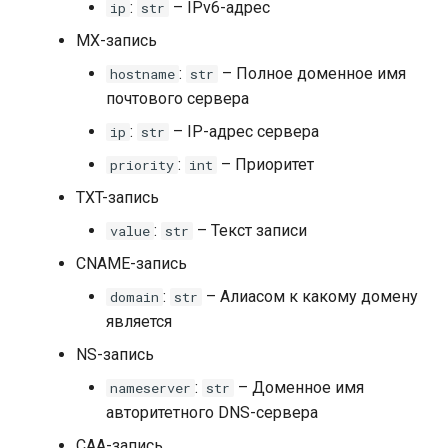
:
– IPv6-адрес
ip
str
MX-запись
:
– Полное доменное имя
hostname
str
почтового сервера
:
– IP-адрес сервера
ip
str
:
– Приоритет
priority
int
TXT-запись
:
– Текст записи
value
str
CNAME-запись
:
– Алиасом к какому домену
domain
str
является
NS-запись
:
– Доменное имя
nameserver
str
авторитетного DNS-сервера
CAA-запись