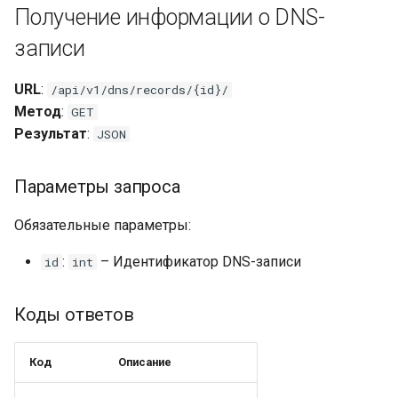
Получение информации о DNS-
записи
URL
:
/api/v1/dns/records/{id}/
Метод
:
GET
Результат
:
JSON
Параметры запроса
Обязательные параметры:
:
– Идентификатор DNS-записи
id
int
Коды ответов
Код
Описание