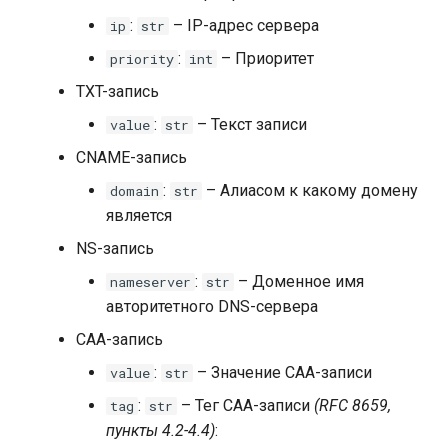
:
– IP-адрес сервера
ip
str
:
– Приоритет
priority
int
TXT-запись
:
– Текст записи
value
str
CNAME-запись
:
– Алиасом к какому домену
domain
str
является
NS-запись
:
– Доменное имя
nameserver
str
авторитетного DNS-сервера
CAA-запись
:
– Значение CAA-записи
value
str
:
– Тег CAA-записи
(RFC 8659,
tag
str
пункты 4.2-4.4)
: