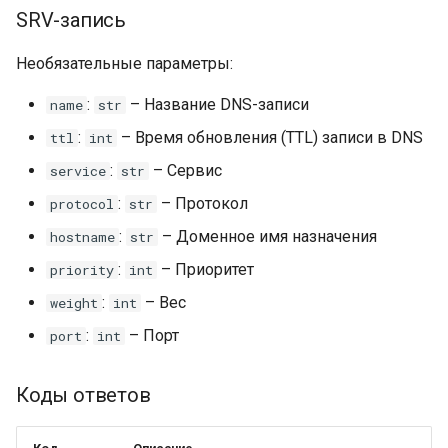
SRV-запись
Необязательные параметры:
:
– Название DNS-записи
name
str
:
– Время обновления (TTL) записи в DNS
ttl
int
:
– Сервис
service
str
:
– Протокол
protocol
str
:
– Доменное имя назначения
hostname
str
:
– Приоритет
priority
int
:
– Вес
weight
int
:
– Порт
port
int
Коды ответов