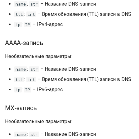
:
– Название DNS-записи
name
str
:
– Время обновления (TTL) записи в DNS
ttl
int
:
– IPv4-адрес
ip
IP
AAAA-запись
Необязательные параметры:
:
– Название DNS-записи
name
str
:
– Время обновления (TTL) записи в DNS
ttl
int
:
– IPv6-адрес
ip
IP
MX-запись
Необязательные параметры:
:
– Название DNS-записи
name
str