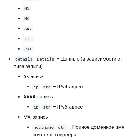
MX
NS
SRV
TXT
CAA
:
– Данные (в зависимости от
details
Details
типа записи)
A-запись
:
– IPv4-адрес
ip
str
AAAA-запись
:
– IPv6-адрес
ip
str
MX-запись
:
– Полное доменное имя
hostname
str
почтового сервера