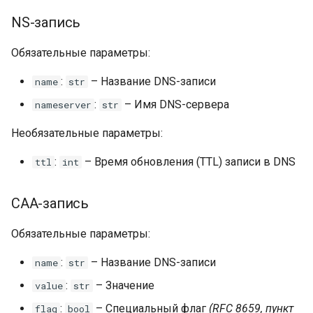
NS-запись
Обязательные параметры:
:
– Название DNS-записи
name
str
:
– Имя DNS-сервера
nameserver
str
Необязательные параметры:
:
– Время обновления (TTL) записи в DNS
ttl
int
CAA-запись
Обязательные параметры:
:
– Название DNS-записи
name
str
:
– Значение
value
str
:
– Специальный флаг
(RFC 8659, пункт
flag
bool