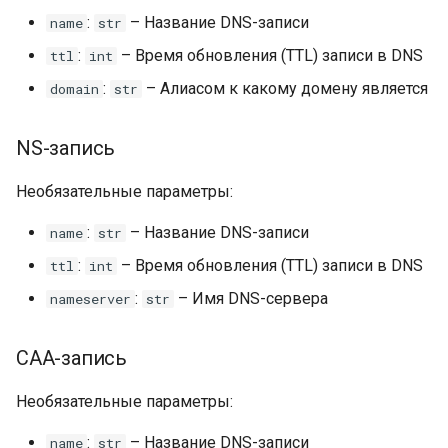
:
– Название DNS-записи
name
str
:
– Время обновления (TTL) записи в DNS
ttl
int
:
– Алиасом к какому домену является
domain
str
NS-запись
Необязательные параметры:
:
– Название DNS-записи
name
str
:
– Время обновления (TTL) записи в DNS
ttl
int
:
– Имя DNS-сервера
nameserver
str
CAA-запись
Необязательные параметры:
:
– Название DNS-записи
name
str