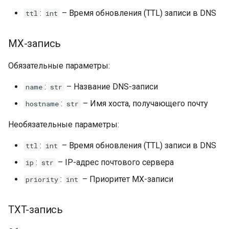
:
– Время обновления (TTL) записи в DNS
ttl
int
Коды ответов
MX-запись
Возвращаемое значение
Обязательные параметры:
Удаление DNS-записи
:
– Название DNS-записи
name
str
Параметры запроса
:
– Имя хоста, получающего почту
hostname
str
Коды ответов
Необязательные параметры:
:
– Время обновления (TTL) записи в DNS
Возвращаемое значение
ttl
int
:
– IP-адрес почтового сервера
ip
str
:
– Приоритет MX-записи
priority
int
TXT-запись