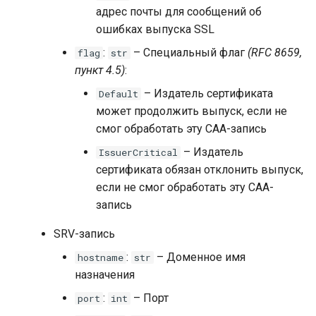
адрес почты для сообщений об
ошибках выпуска SSL
:
– Специальный флаг
(RFC 8659,
flag
str
пункт 4.5)
:
– Издатель сертификата
Default
может продолжить выпуск, если не
смог обработать эту CAA-запись
– Издатель
IssuerCritical
сертификата обязан отклонить выпуск,
если не смог обработать эту CAA-
запись
SRV-запись
:
– Доменное имя
hostname
str
назначения
:
– Порт
port
int