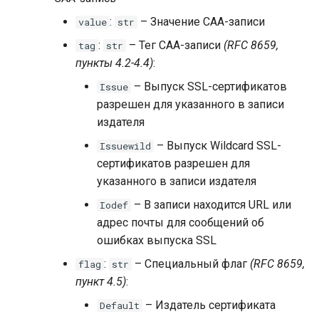
:
– Значение CAA-записи
value
str
:
– Тег CAA-записи
(RFC 8659,
tag
str
пункты 4.2-4.4)
:
– Выпуск SSL-сертификатов
Issue
разрешен для указанного в записи
издателя
– Выпуск Wildcard SSL-
Issuewild
сертификатов разрешен для
указанного в записи издателя
– В записи находится URL или
Iodef
адрес почты для сообщений об
ошибках выпуска SSL
:
– Специальный флаг
(RFC 8659,
flag
str
пункт 4.5)
:
– Издатель сертификата
Default