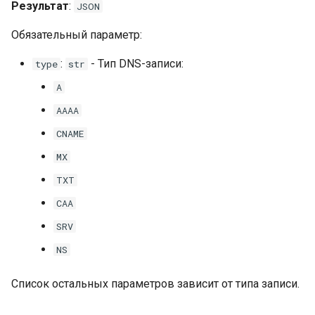
Результат
:
JSON
и
Бекапы
CAA-запись
Обязательный параметр:
я
Cloud-init
SRV-запись
п
:
- Тип DNS-записи:
type
str
о
A
Коды ответов
AAAA
и
Возвращаемое значение
CNAME
с
MX
Получение информации о
к
DNS-записи
TXT
а
CAA
Параметры запроса
SRV
Коды ответов
NS
Возвращаемое значение
Список остальных параметров зависит от типа записи.
Обновление DNS-записи