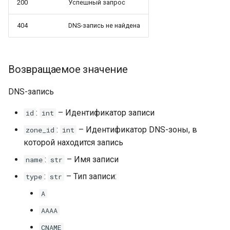
200
Успешный запрос
404
DNS-запись не найдена
Возвращаемое значение
DNS-запись
:
– Идентификатор записи
id
int
:
– Идентификатор DNS-зоны, в
zone_id
int
которой находится запись
:
– Имя записи
name
str
:
– Тип записи:
type
str
A
AAAA
CNAME