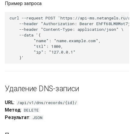
Пример запроса
curl
--request
POST
'https://api-ms.netangels.ru/ap
--header
"Authorization: Bearer EhFf68LM0Mot7jm
--header
"Content-Type: application/json"
\
--data
'{
          "name": "name.example.com", 
          "ttl": 1800, 
          "ip": "127.0.0.1" 
    }'
Удаление DNS-записи
URL
:
/api/v1/dns/records/{id}/
Метод
:
DELETE
Результат
:
JSON