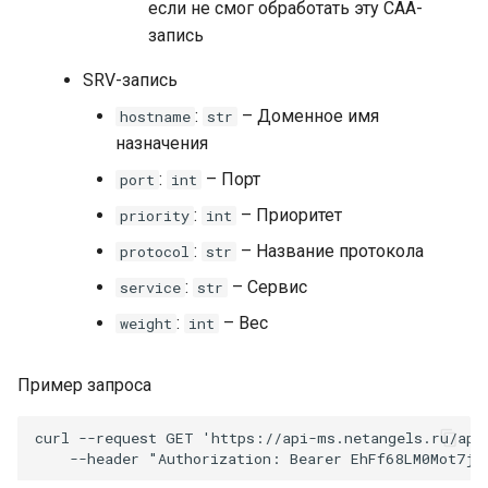
если не смог обработать эту CAA-
запись
SRV-запись
:
– Доменное имя
hostname
str
назначения
:
– Порт
port
int
:
– Приоритет
priority
int
:
– Название протокола
protocol
str
:
– Сервис
service
str
:
– Вес
weight
int
Пример запроса
curl
--request
GET
'https://api-ms.netangels.ru/api
--header
"Authorization: Bearer EhFf68LM0Mot7jm