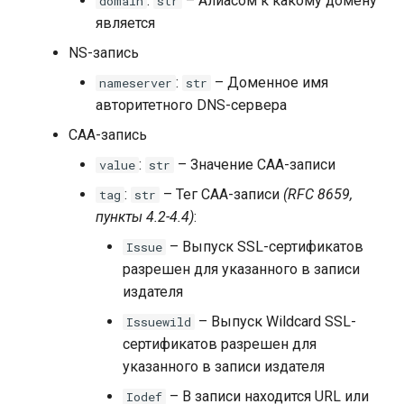
:
– Алиасом к какому домену
domain
str
является
NS-запись
:
– Доменное имя
nameserver
str
авторитетного DNS-сервера
CAA-запись
:
– Значение CAA-записи
value
str
:
– Тег CAA-записи
(RFC 8659,
tag
str
пункты 4.2-4.4)
:
– Выпуск SSL-сертификатов
Issue
разрешен для указанного в записи
издателя
– Выпуск Wildcard SSL-
Issuewild
сертификатов разрешен для
указанного в записи издателя
– В записи находится URL или
Iodef