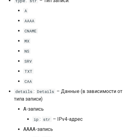
:
– Тип записи:
type
str
A
AAAA
CNAME
MX
NS
SRV
TXT
CAA
:
– Данные (в зависимости от
details
Details
типа записи)
A-запись
:
– IPv4-адрес
ip
str
AAAA-запись